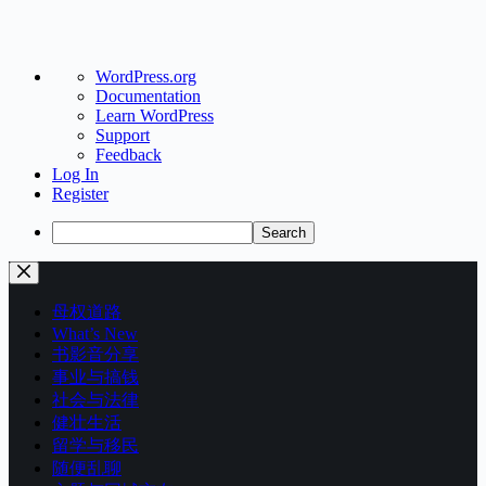
About
WordPress.org
WordPress
Documentation
Learn WordPress
Support
Feedback
Log In
Register
Search
Skip
to
content
母权道路
What’s New
书影音分享
事业与搞钱
社会与法律
健壮生活
留学与移民
随便乱聊